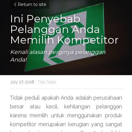
Return to site
Ini Penyebab 
Pelanggan Anda 
Memilih Kompetitor
Kenali alasan perginya pelanggan 
Anda!
July 27, 2018
·
Tips Sales
Tidak peduli apakah Anda adalah perusahaan 
besar atau kecil, kehilangan pelanggan 
karena memilih untuk menggunakan produk 
kompetitor merupakan kerugian yang sangat 