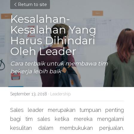
Return to site
Kesalahan-
Kesalahan Yang 
Harus Dihindari 
Oleh Leader
Cara terbaik untuk membawa tim 
bekerja lebih baik
September 13, 2018
·
Leadership
Sales leader merupakan tumpuan penting 
bagi tim sales ketika mereka mengalami 
kesulitan dalam membukukan penjualan. 