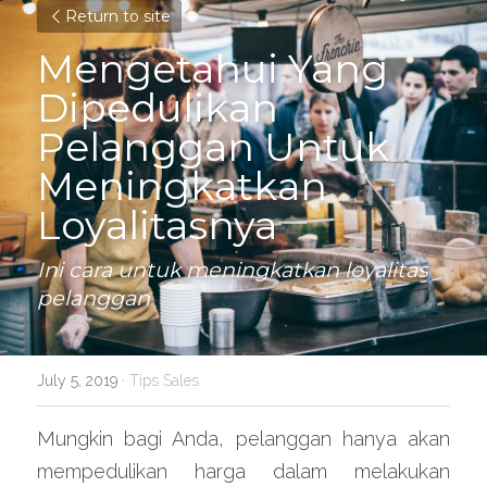
Return to site
Mengetahui Yang 
Dipedulikan 
Pelanggan Untuk 
Meningkatkan 
Loyalitasnya
Ini cara untuk meningkatkan loyalitas 
pelanggan
July 5, 2019
·
Tips Sales
Mungkin bagi Anda, pelanggan hanya akan 
mempedulikan harga dalam melakukan 