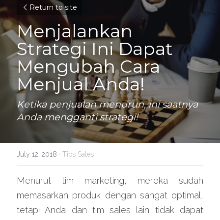
Return to site
Menjalankan 
Strategi Ini Dapat 
Mengubah Cara 
Menjual Anda!
Ketika penjualan menurun, ini saatnya 
Anda mengganti strategi!
July 12, 2018
·
Tips Sales
Menurut tim marketing, mereka sudah 
memasarkan produk dengan sangat optimal, 
tetapi Anda dan tim sales lain tidak dapat 