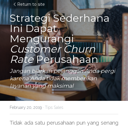
Return to site
Strategi Sederhana 
Ini Dapat 
Mengurangi 
Customer Churn 
Rate 
Perusahaan
Jangan biarkan pelanggan Anda pergi 
karena Anda tidak memberikan 
layanan yang maksimal
February 20, 2019
·
Tips Sales
Tidak ada satu perusahaan pun yang senang 