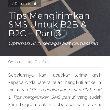
Return to site
Tips Mengirimkan 
SMS Untuk B2B & 
B2C – Part 3
Optimasi SMS sebagai alat pemasaran
October 2, 2019
·
Tips Sales
Sebelumnya, kami ucapkan terima kasih 
kepada Anda karena telah mengikuti artikel ini 
mulai dari 
“Tips mengirimkan pesan SMS part 
1, Tips mengirimkan SMS part 2”
 yang sudah 
kami bagikan dalam beberapa hari terakhir. 