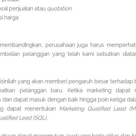
sal penjualan atau 
quotation
i harga
 membandingkan, perusahaan juga harus memperhati
mbelian pelanggan yang telah kami sebutkan diata
inilah yang akan memberi pengaruh besar terhadap be
atkan pelanggan baru. Ketika marketing dapat 
 dan dapat masuk dengan baik hingga poin ketiga dal
ing dapat menentukan 
Marketing Qualified Lead (M
ualified Lead (SQL)
.
rusahaan dapat menemukan 
lead 
yang berkualitas dan tid