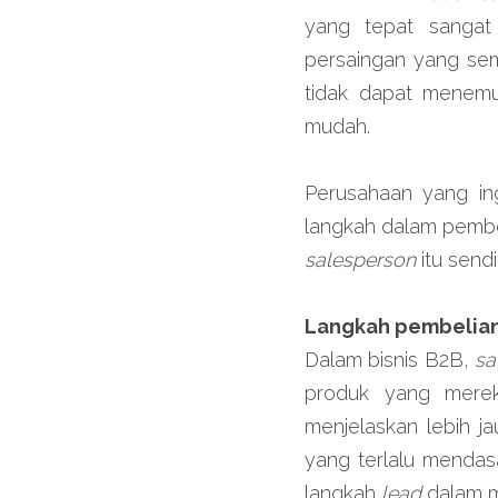
yang tepat sangat 
persaingan yang sem
tidak dapat menem
mudah.
Perusahaan yang in
langkah dalam pembe
salesperson 
itu sendir
Langkah pembelian
Dalam bisnis B2B, 
sa
produk yang merek
menjelaskan lebih ja
yang terlalu mendasa
langkah 
lead 
dalam m