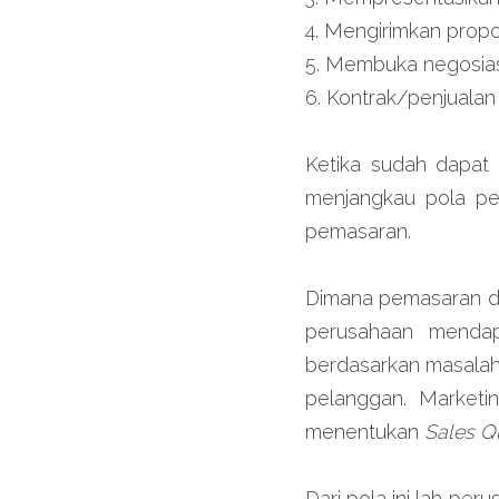
4. Mengirimkan propo
5. Membuka negosias
6. Kontrak/penjualan
Ketika sudah dapat
menjangkau pola pe
pemasaran.
Dimana pemasaran dis
perusahaan mendap
berdasarkan masalah
pelanggan. Market
menentukan 
Sales Q
Dari pola ini lah pe