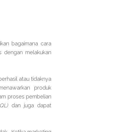
kan bagaimana cara 
s dengan melakukan 
rhasil atau tidaknya 
menawarkan produk 
am proses pembelian 
QL)
 dan juga dapat 
ak.  Ketika marketing 