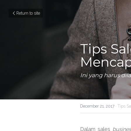
Return to site
Tips Sa
Mencap
Ini yang harus di
December 21, 2017
·
Tips Sa
Dalam sales 
busines