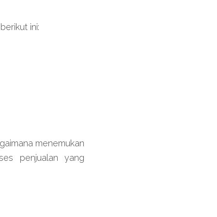
rikut ini:
harus bisa mulai mencari tahu bagaimana menemukan 
oses penjualan yang 