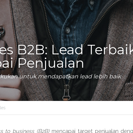
les B2B: Lead Terbai
ai Penjualan
lakukan untuk mendapatkan lead lebih baik
les
s to business (B2B)
 mencapai target penjualan de