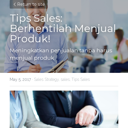
Return to site
Tips Sales: 
Berhentilah Menjual 
Produk!
Meningkatkan penjualan tanpa harus 
menjual produk
May 5, 2017
·
Sales Strategy,
sales,
Tips Sales