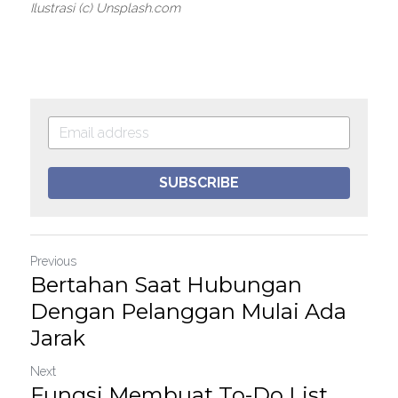
Ilustrasi (c) Unsplash.com
SUBSCRIBE
Previous
Bertahan Saat Hubungan
Dengan Pelanggan Mulai Ada
Jarak
Next
Fungsi Membuat To-Do List