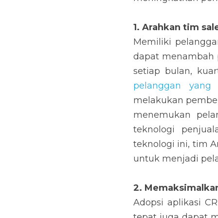
1. Arahkan tim sal
Memiliki pelanggan
menambah pendapatan
kuartal, semester 
Pelanggan yang tep
berlangsung untuk
perusahaan dapat m
Automation. Dengan 
tepat dan berpotensi
2. Memaksimalkan 
Adopsi aplikasi CR
dapat memberikan e
melihat data pelangg