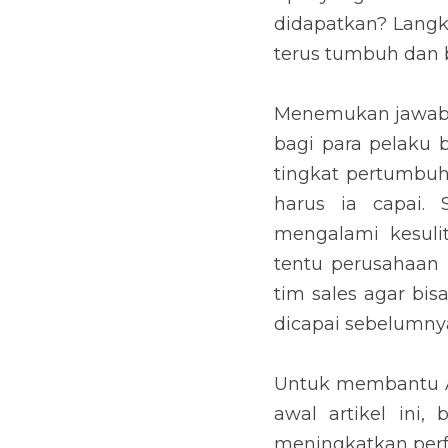
Langkah seperti ap
berkembang di saat 
Menemukan jawaban a
pelaku bisnis maupu
bisnisnya, tentu sul
pertanyaan kedua, k
penurunan di tengah
meningkatkan perfo
dengan apa yang dic
Untuk membantu Anda
ini, berikut adalah 
yang Anda miliki.