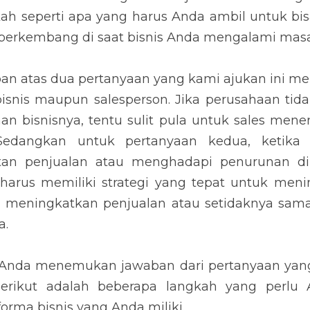
a yang harus Anda ambil untuk bisa membawa bisni
bisnis Anda mengalami masalah penjualan?
tas dua pertanyaan yang kami ajukan ini merupakan 
n salesperson. Jika perusahaan tidak dapat mengukur 
it pula untuk sales menentukan target yang harus ia ca
etika perusahaan Anda mengalami kesulitan penjua
 semester, tentu perusahaan harus memiliki strate
rma tim sales agar bisa meningkatkan penjualan at
apai sebelumnya.
 menemukan jawaban dari pertanyaan yang kami sebut
beberapa langkah yang perlu Anda ambil untuk meningka