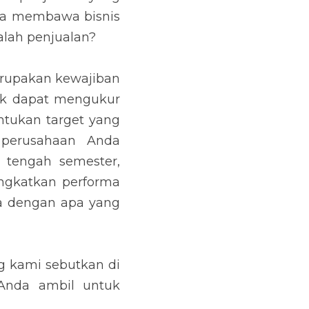
s terus tumbuh dan 
kewajiban bagi para 
tingkat pertumbuhan 
pai. Sedangkan untuk 
lan atau menghadapi 
gi yang tepat untuk 
au setidaknya sama 
kan di awal artikel 
tkan performa bisnis 