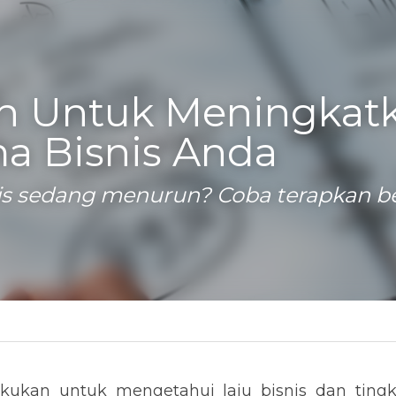
h Untuk Meningkatk
a Bisnis Anda
is sedang menurun? Coba terapkan be
nis
an untuk mengetahui laju bisnis dan tingkat penjual