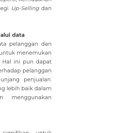
data
n dan prospek pada 
data yang bisa saja 
sales untuk melihat 
strategi yang akan 
ales dapat mencapai 
bandingkan dengan 
ingkatkan bisnis dan 
ngurangi pekerjaan-
g yang berlebihan, 
rang diri dan lain 
 Anda memiliki waktu 