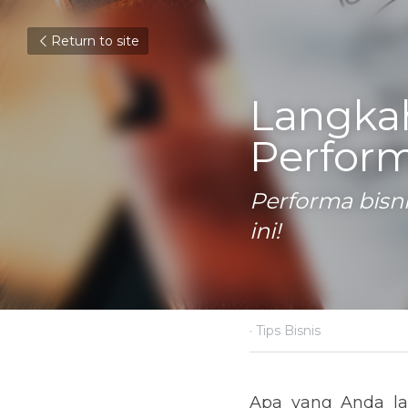
Return to site
Langka
Perform
Performa bisn
ini!
February 14, 2019
·
Tips Bis
Apa yang Anda lakuk