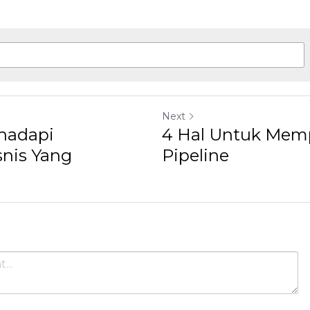
Next
hadapi
4 Hal Untuk Memp
snis Yang
Pipeline