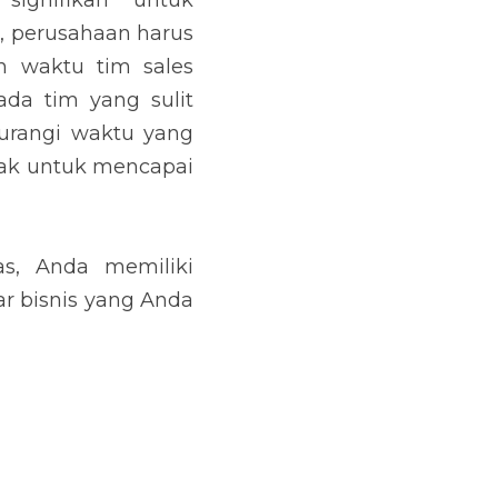
ki kesempatan untuk 
an juga dapat tumbuh 
SUBSCRIBE