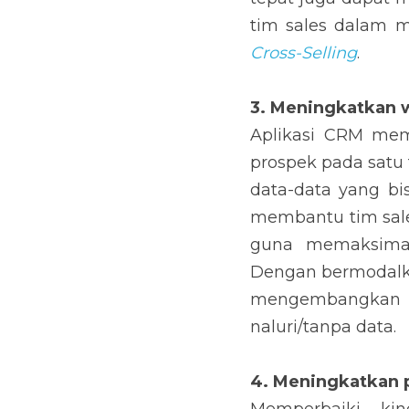
3. Meningkatkan wa
Aplikasi CRM memun
satu tempat yang da
belum pernah diperh
sudut pandang yang
diambil untuk menun
hasil yang lebih 
menggunakan naluri/
4. Meningkatkan pr
Memperbaiki kinerja 
penjualan. Untuk b
pekerjaan yang dap
memberikan tugas g
sebagainya. Dengan m