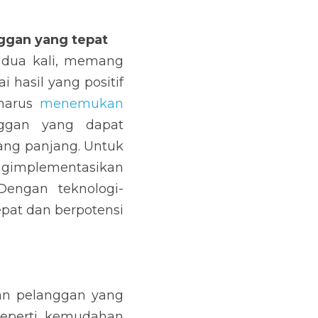
yang tepat
kali, memang dapat 
sitif setiap bulan, 
anggan yang tepat
. 
n secara rutin dan 
n yang tepat ini, 
CRM
 dan Marketing 
ad dan prospek yang 
an yang tepat juga 
an tim sales dalam 
lling
.