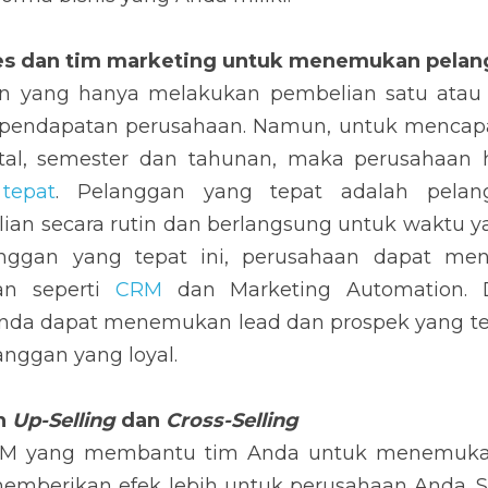
es dan tim marketing untuk menemukan pelanggan 
 yang hanya melakukan pembelian satu atau dua 
 perusahaan. Namun, untuk mencapai hasil yang po
dan tahunan, maka perusahaan harus 
menemukan pel
at adalah pelanggan yang dapat melakukan pembelia
 waktu yang panjang. Untuk menemukan pelangga
engimplementasikan teknologi penjualan seperti 
teknologi-teknologi ini, tim Anda dapat menemukan le
 untuk menjadi pelanggan yang loyal.
Up-Selling
 dan 
Cross-Selling
M yang membantu tim Anda untuk menemukan pelangg
fek lebih untuk perusahaan Anda. Seperti, kemudah
an untuk menjalankan strategi 
Up-Selling
 dan 
Cross-Se