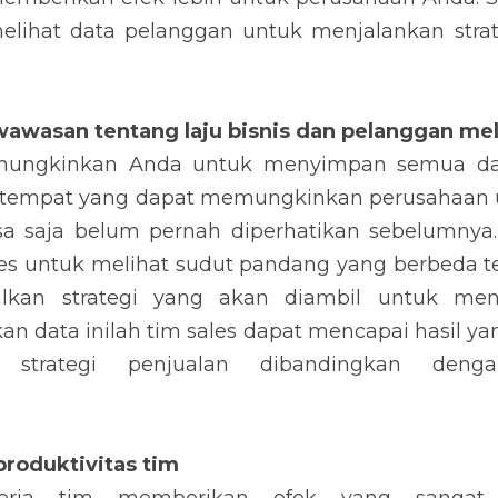
wasan tentang laju bisnis dan pelanggan melalui 
gkinkan Anda untuk menyimpan semua data pelangga
pat memungkinkan perusahaan untuk menemukan data-
atikan sebelumnya. Hal ini pun dapat membantu tim 
 berbeda terhadap pelanggan guna memaksimalkan 
jang penjualan. Dengan bermodalkan data inilah tim s
baik dalam mengembangkan strategi penjualan di
tanpa data.
oduktivitas tim
tim memberikan efek yang sangat signifikan untuk men
isa mewujudkan hal ini, perusahaan harus bisa me
at menghabiskan waktu tim sales seperti meetin
anda kepada tim yang sulit untuk dikerjakan seo
engurangi waktu yang dihabsikan secara sia-sia, tim